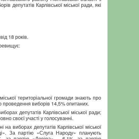
ів депутатів Карлівської міської ради, які
ід 18 років.
еревищує:
міської територіальної громади знають про
ро проведення виборів 14,5% опитаних.
иборах депутатів Карлівської міської ради;
вно своєї участі у голосуванні.
і на виборах депутатів Карлівської міської
ці». За партію «Слуга Народу» планують
%, за партію «Довіра» – 6,1%, за партію