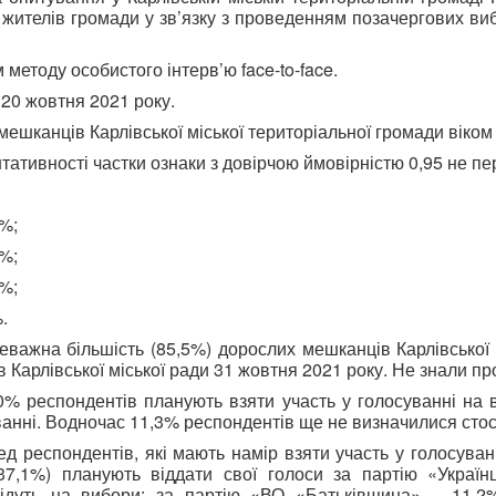
телів громади у зв’язку з проведенням позачергових вибор
етоду особистого інтерв’ю face-to-face.
20 жовтня 2021 року.
шканців Карлівської міської територіальної громади віком в
ативності частки ознаки з довірчою ймовірністю 0,95 не п
5%;
5%;
0%;
.
еважна більшість (85,5%) дорослих мешканців Карлівської 
 Карлівської міської ради 31 жовтня 2021 року. Не знали п
0% респондентів планують взяти участь у голосуванні на в
ванні. Водночас 11,3% респондентів ще не визначилися стосо
д респондентів, які мають намір взяти участь у голосуванн
37,1%) планують віддати свої голоси за партію «Україн
підуть на вибори; за партію «ВО «Батьківщина» – 11,2