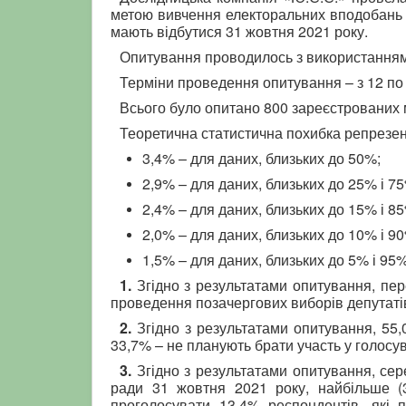
метою вивчення електоральних вподобань жи
мають відбутися 31 жовтня 2021 року.
Опитування проводилось з використанням м
Терміни проведення опитування – з 12 по 
Всього було опитано 800 зареєстрованих ме
Теоретична статистична похибка репрезент
3,4% – для даних, близьких до 50%;
2,9% – для даних, близьких до 25% і 7
2,4% – для даних, близьких до 15% і 8
2,0% – для даних, близьких до 10% і 9
1,5% – для даних, близьких до 5% і 95%
1.
Згідно з результатами опитування, пер
проведення позачергових виборів депутатів
2.
Згідно з результатами опитування, 55,
33,7% – не планують брати участь у голосу
3.
Згідно з результатами опитування, сере
ради 31 жовтня 2021 року, найбільше (
проголосувати 13,4% респондентів, які 