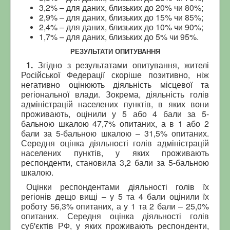
3,2% – для даних, близьких до 20% чи 80%;
2,9% – для даних, близьких до 15% чи 85%;
2,4% – для даних, близьких до 10% чи 90%;
1,7% – для даних, близьких до 5% чи 95%.
РЕЗУЛЬТАТИ ОПИТУВАННЯ
1.
Згідно з результатами опитування, жителі
Російської Федерації скоріше позитивно, ніж
негативно оцінюють діяльність місцевої та
регіональної влади. Зокрема, діяльність голів
адміністрацій населених пунктів, в яких вони
проживають, оцінили у 5 або 4 бали за 5-
бальною шкалою 47,7% опитаних, а в 1 або 2
бали за 5-бальною шкалою – 31,5% опитаних.
Середня оцінка діяльності голів адміністрацій
населених пунктів, у яких проживають
респонденти, становила 3,2 бали за 5-бальною
шкалою.
Оцінки респондентами діяльності голів їх
регіонів дещо вищі – у 5 та 4 бали оцінили їх
роботу 56,3% опитаних, а у 1 та 2 бали – 25,0%
опитаних. Середня оцінка діяльності голів
суб'єктів РФ, у яких проживають респонденти,