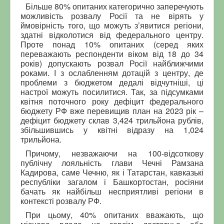
Більше 80% опитаних категорично заперечують
можливість розвалу Росії та не вірять у
ймовірність того, що можуть з’явитися регіони,
здатні відколотися від федерального центру.
Проте понад 10% опитаних (серед яких
переважають респонденти віком від 18 до 34
років) допускають розвал Росії найближчими
роками. І з ослабленням дотацій з центру, де
проблеми з бюджетом дедалі відчутніші, ці
настрої можуть посилитися. Так, за підсумками
квітня поточного року дефіцит федерального
бюджету РФ вже перевищив план на 2023 рік –
дефіцит бюджету склав 3,424 трильйона рублів,
збільшившись у квітні відразу на 1,024
трильйона.
Причому, незважаючи на 100-відсоткову
публічну лояльність глави Чечні Рамзана
Кадирова, саме Чечню, як і Татарстан, кавказькі
республіки загалом і Башкортостан, росіяни
бачать як найбільш несприятливі регіони в
контексті розвалу РФ.
При цьому, 40% опитаних вважають, що