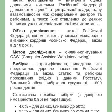
дорослими жителями Російської Федерації
діяльності місцевої та центральної влади, стану
взаємовідносин між федеральним центром та
регіонами, а також їхнє ставлення до деяких
інших актуальних соціально-політичних питань.
Об'єкт дослідження
– жителі Російської
Федерації, які мешкають у межах міжнародно
визнаних кордонів Російської Федерації, віком
від 18 років.
Метод дослідження
– онлайн-опитування
CAWI (Computer Assisted Web Interviewing).
Вибірка
– стратифікована, випадкова, яка
представляє доросле населення Російської
Федерації за віком, статтю та регіоном
проживання (згідно з даними Росстату).
Загальний обсяг вибіркової сукупності – 600
респондентів.
Статистична похибка вибірки (з довірчою
ймовірністю 0,95) не перевищує:
4,0% – для даних, близьких до 50%;
3,5% – для даних, близьких до 25% чи 75%;