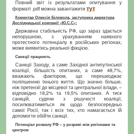
Повний звіт із результатами опитування у
тут
форматі .pdf можна
завантажити
Коментар Олексія Біловола, заступника директора
Дослідницької компанії «Ю.С.С»:
Державна стабільність РФ, що зараз здається
непорушною, з урахуванням наявного
протестного потенціалу в російських регіонах,
може виявитись реальної фікцією.
Санкції працюють
Санкції Заходу, а саме Західної антипутінської
коаліції, більшість опитаних, а саме 48,7%,
вважають фактором, що перешкоджає
поліпшенню їхнього життя. Що значно більше,
ніж претензії до місцевої та центральної влади, –
відповідно 18,2% та 19,5% опитаних. А тиск
санкцій, судячи з рішучості коаліції,
посилюватиметься як щодо безпосередньо
самої Росії, так і всіх тих, хто намагається їй
допомогти обійти санкції.
Потенціал розвалу РФ – у розриві між регіонами та
центром