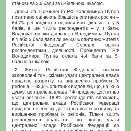
становила 3,5 бали за 5-бальною шкалою.
Діяльність Президента РФ Володимира Путіна
позитивно оцінюють більшість опитаних росіян –
64,7% респондентів оцінили його діяльність у 5
балів, а ще 17,5% респондентів – у 4 бали.
Водночас оцінки діяльності Володимира Путіна
в 1 або 2 бали дали лише 8,0% опитаних жителів
Російської Федерації. Середня оцінка
респондентами діяльності Президента РФ
Володимира Путіна склала 4,4 бали за 5-
бальною шкалою.
2.
Жителі Російської Федерації загалом
задоволені тим, скільки уваги центральна влада
приділяє розвитку та вирішенню проблем їх
регіонів, – 62,5% опитаних відповіли, що, на їхню
думку, центральна влада РФ приділяє достатньо
уваги регіонам. 18,8% респондентів вважають,
що центральна влада Російської Федерації
приділяє не зовсім достатньо уваги розвитку та
вирішенню проблем їх регіонів. Тільки 12,3%
респондентів вважають, що рівень уваги
центральної влади Російської Федерації до
розвитку та вирішення проблем їх регіонів є