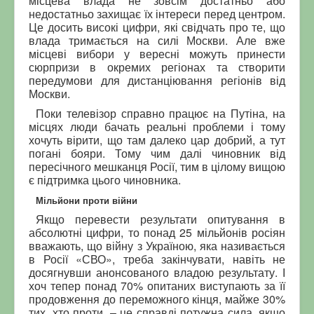
місцева влада не зовсім достатньо або
недостатньо захищає їх інтереси перед центром.
Це досить високі цифри, які свідчать про те, що
влада тримається на силі Москви. Але вже
місцеві вибори у вересні можуть принести
сюрпризи в окремих регіонах та створити
передумови для дистанціювання регіонів від
Москви.
Поки телевізор справно працює на Путіна, на
місцях люди бачать реальні проблеми і тому
хочуть вірити, що там далеко цар добрий, а тут
погані бояри. Тому чим далі чиновник від
пересічного мешканця Росії, тим в цілому вищою
є підтримка цього чиновника.
Мільйони проти війни
Якщо перевести результати опитування в
абсолютні цифри, то понад 25 мільйонів росіян
вважають, що війну з Україною, яка називається
в Росії «СВО», треба закінчувати, навіть не
досягнувши анонсованого владою результату. І
хоч тепер понад 70% опитаних виступають за її
продовження до переможного кінця, майже 30%
тих, хто проти, – це справді потужна сила, якщо