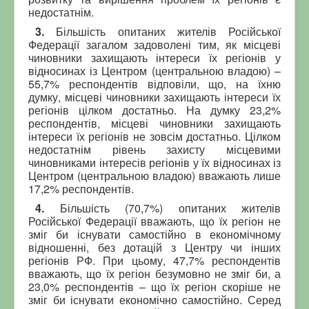
недостатнім.
3.
Більшість опитаних жителів Російської
Федерації загалом задоволені тим, як місцеві
чиновники захищають інтереси їх регіонів у
відносинах із Центром (центральною владою) –
55,7% респондентів відповіли, що, на їхню
думку, місцеві чиновники захищають інтереси їх
регіонів цілком достатньо. На думку 23,2%
респондентів, місцеві чиновники захищають
інтереси їх регіонів не зовсім достатньо. Цілком
недостатнім рівень захисту місцевими
чиновниками інтересів регіонів у їх відносинах із
Центром (центральною владою) вважають лише
17,2% респондентів.
4.
Більшість (70,7%) опитаних жителів
Російської Федерації вважають, що їх регіон не
зміг би існувати самостійно в економічному
відношенні, без дотацій з Центру чи інших
регіонів РФ. При цьому, 47,7% респондентів
вважають, що їх регіон безумовно не зміг би, а
23,0% респондентів – що їх регіон скоріше не
зміг би існувати економічно самостійно. Серед