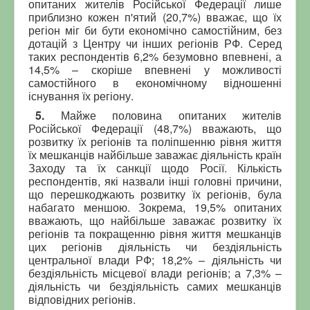
опитаних жителів Російської Федерації лише
приблизно кожен п'ятий (20,7%) вважає, що їх
регіон міг би бути економічно самостійним, без
дотацій з Центру чи інших регіонів РФ. Серед
таких респондентів 6,2% безумовно впевнені, а
14,5% – скоріше впевнені у можливості
самостійного в економічному відношенні
існування їх регіону.
5.
Майже половина опитаних жителів
Російської Федерації (48,7%) вважають, що
розвитку їх регіонів та поліпшенню рівня життя
їх мешканців найбільше заважає діяльність країн
Заходу та їх санкції щодо Росії. Кількість
респондентів, які назвали інші головні причини,
що перешкоджають розвитку їх регіонів, була
набагато меншою. Зокрема, 19,5% опитаних
вважають, що найбільше заважає розвитку їх
регіонів та покращенню рівня життя мешканців
цих регіонів діяльність чи бездіяльність
центральної влади РФ; 18,2% – діяльність чи
бездіяльність місцевої влади регіонів; а 7,3% –
діяльність чи бездіяльність самих мешканців
відповідних регіонів.