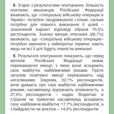
8.
Згідно з результатами опитування, більшість
опитаних мешканців Російської Федерації
вважають, що «спеціальну військову операцію в
Україні» потрібно продовжувати стільки, скільки
потрібно для повного виконання її цілей –
зазначений варіант відповіді обрали 70,5%
респондентів. Значно менше опитаних (26,7%)
вважають, що «спеціальну військову операцію»
потрібно закінчити у найкоротші терміни, навіть
якщо не всі її цілі будуть повністю виконані.
9.
Результати опитування показують, що серед
жителів Російської Федерації немає
переважаючої емоції, з якою вони асоціюють
своє майбутнє найближчими роками. Проте
загалом позитивні емоції переважають над
негативними. Зокрема, 32,7% респондентів,
коли думають про своє майбутнє найближчими
роками, насамперед відчувають впевненість, а
27,5% респондентів – надію. Водночас зі
страхом чи тривогою насамперед асоціюють
своє найближче майбутнє 17,7% респондентів, а
з байдужістю чи апатією – 14,0% респондентів.