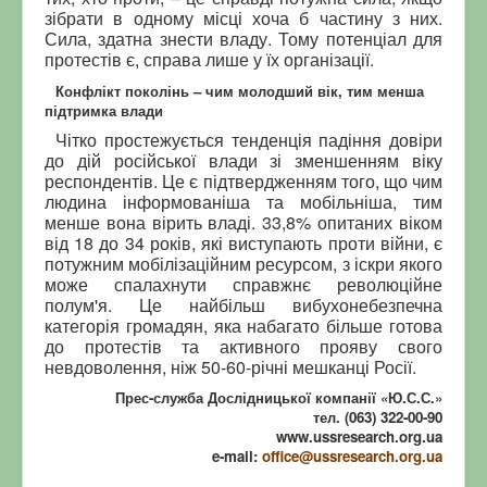
зібрати в одному місці хоча б частину з них.
Сила, здатна знести владу. Тому потенціал для
протестів є, справа лише у їх організації.
Конфлікт поколінь – чим молодший вік, тим менша
підтримка влади
Чітко простежується тенденція падіння довіри
до дій російської влади зі зменшенням віку
респондентів. Це є підтвердженням того, що чим
людина інформованіша та мобільніша, тим
менше вона вірить владі. 33,8% опитаних віком
від 18 до 34 років, які виступають проти війни, є
потужним мобілізаційним ресурсом, з іскри якого
може спалахнути справжнє революційне
полум'я. Це найбільш вибухонебезпечна
категорія громадян, яка набагато більше готова
до протестів та активного прояву свого
невдоволення, ніж 50-60-річні мешканці Росії.
Прес-служба Дослідницької компанії «Ю.С.С.»
тел. (063) 322-00-90
www.ussresearch.org.ua
e-mail:
office@ussresearch.org.ua