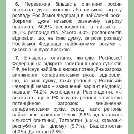
6.
Переважна більшість опитаних росіян
вважають дуже низькою або низькою загрозу
розпаду Російської Федерації в найближчі роки.
Зокрема, дуже низькою зазначену загрозу
вважають 60,5% респондентів, а низькою –
26,7% респондентів. Усього 4,0% респондентів
відповіли, що, на їхню думку, загроза розпаду
Російської Федерації найближчими роками є
високою чи дуже високою.
7.
Більшість опитаних жителів Російської
Федерації на відкрите запитання щодо суб'єктів
РФ, де існує найбільш висока потенційна загроза
виникнення сепаратистських рухів, відповіли,
що, на їхню думку, таких регіонів у Російській
Федерації немає – зазначений варіант відповіді
назвали 74,2% респондентів. Респонденти, які
вважають, що в РФ існують регіони з високою
потенційною загрозою виникнення
сепаратистських рухів, серед таких регіонів
найчастіше називали Чечню (8,5% від загальної
кількості опитаних), Татарстан (6,5%), кавказькі
республіки (в цілому) (5,7%), Башкортостан
(4,0%), Дагестан (2,5%).